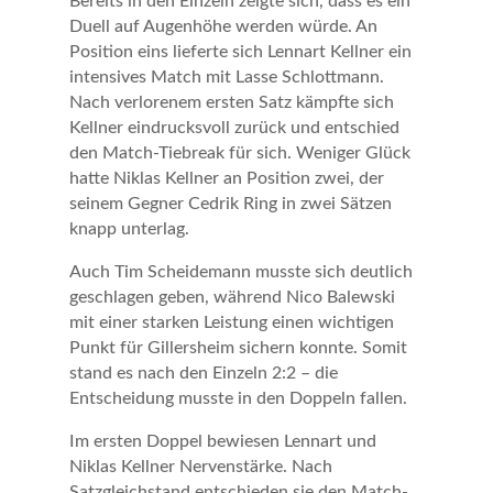
Bereits in den Einzeln zeigte sich, dass es ein
Duell auf Augenhöhe werden würde. An
Position eins lieferte sich
Lennart Kellner
ein
intensives Match mit
Lasse Schlottmann
.
Nach verlorenem ersten Satz kämpfte sich
Kellner eindrucksvoll zurück und entschied
den Match-Tiebreak für sich. Weniger Glück
hatte
Niklas Kellner
an Position zwei, der
seinem Gegner
Cedrik Ring
in zwei Sätzen
knapp unterlag.
Auch
Tim Scheidemann
musste sich deutlich
geschlagen geben, während
Nico Balewski
mit einer starken Leistung einen wichtigen
Punkt für Gillersheim sichern konnte. Somit
stand es nach den Einzeln 2:2 – die
Entscheidung musste in den Doppeln fallen.
Im ersten Doppel bewiesen Lennart und
Niklas Kellner Nervenstärke. Nach
Satzgleichstand entschieden sie den Match-